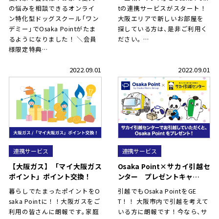
の悩みを相談できるオンライ
tの連携サービスがスタート！
ン特化型ドッグスクー
ル
「ワン
大阪エリアで新しいお部屋を
デミー
」
でOsaka Pointがたま
探している方は
、
是非ご利用く
るようになりました！ ＼会員
ださい
。
…
様限定特典…
2022.09.01
2022.09.01
連携サービス
連携サービス
【大阪ガス】「マイ大阪ガス
Osaka Point×サカイ引越セ
ポイント」ポイント交換！
ンター プレゼントキャ…
暮らしでたまったポイントをO
引越でもOsaka PointをGE
saka Pointに！！大阪ガスをご
T！！ 大阪市内で引越を考えて
利用の皆さんに朗報です
。
家庭
いる方に朗報です！今なら
、
サ