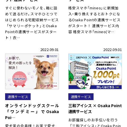
すぐに使わないモノを
、
箱に詰
格安スマ
ホ
「mineo
」
に新規加
めて送るだけ
。
スマホひとつで
入
・
乗り換えするとおトクにな
はじめられる宅配収納サービ
ス
るOsaka Pointの連携サービス
「サマリーポケット
」
とOsaka
がスタート！ 連携サービス内
Pointの連携サービスがスター
容 格安スマ
ホ
「mineo(マ…
ト！衣…
2022.09.01
2022.09.01
連携サービス
連携サービス
オンラインドッグスクール
三和アイシス × Osaka Point
「ワンデミー」でOsaka
連携サービス
Poi…
お部屋探しのお手伝いを行
う
愛犬家の会員様！お家で愛犬
「三和アイシス
」
とOsaka Poin