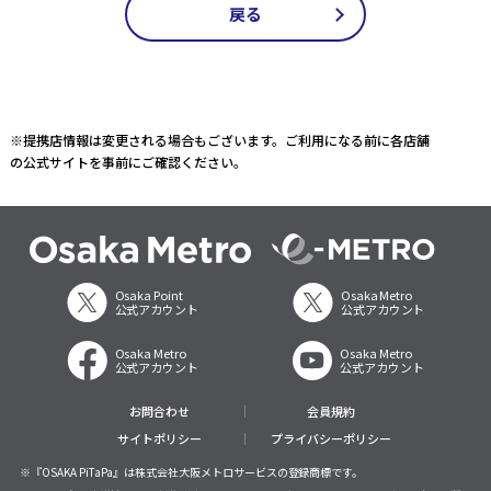
※提携店情報は変更される場合もございます。ご利用になる前に各店舗
の公式サイトを事前にご確認ください。
Osaka Point
Osaka Metro
公式アカウント
公式アカウント
Osaka Metro
Osaka Metro
公式アカウント
公式アカウント
お問合わせ
会員規約
サイトポリシー
プライバシーポリシー
※『OSAKA PiTaPa』は株式会社大阪メトロサービスの登録商標です。
※ PiTaPa利用許諾済。この許諾は㈱スルッとKANSAIがOsaka Pointのサービス内容・品質