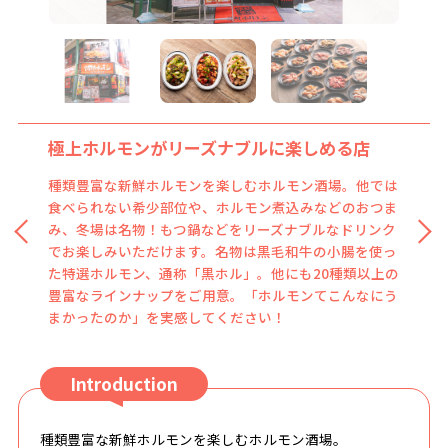
極上ホルモンがリーズナブルに楽しめる店
種類豊富なホルモン！情ホルオリジナルも！
種類豊富な新鮮ホルモンを楽しむホルモン酒場。他では
全国に張り巡らされた独自の仕入れルートにより、黒毛
食べられない希少部位や、ホルモン煮込みなどのおつま
和牛のホルモンや希少部位も含めた良質の新鮮ホルモン
み、冬場は名物！もつ鍋などをリーズナブルなドリンク
をリーズナブルな価格で提供しています。リップ（豚の
でお楽しみいただけます。名物は黒毛和牛の小腸を使っ
唇）やハナハナ（豚の鼻）など情熱ホルモンオリジナル
た特選ホルモン、通称「黒ホル」。他にも20種類以上の
のホルモンも！！豊富なラインナップから自分好みのホ
豊富なラインナップをご用意。「ホルモンてこんなにう
ルモンを見つけてください。
まかったのか」を実感してください！
Introduction
種類豊富な新鮮ホルモンを楽しむホルモン酒場。
他では食べられない希少部位や、ホルモン煮込みなどのお