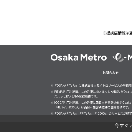
※提携店情報は
お問合わせ
※『OSAKA PiTaPa』は株式会社大阪メトロサービスの登録
※ PiTaPa利用許諾済。この許諾は㈱スルッとKANSAIがO
スルッとKANSAIの登録商標です。
※ ICOCA利用許諾済。この許諾は西日本旅客鉄道㈱がOsa
『モバイルICOCA』は西日本旅客鉄道㈱の登録商標です。
※「OSAKA PiTaPa」「PiTaPa」「ICOCA」の
今すぐ