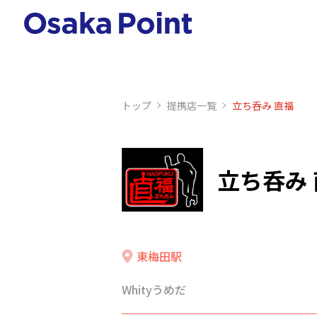
トップ
提携店⼀覧
立ち呑み 直福
立ち呑み
東梅田駅
Whityうめだ