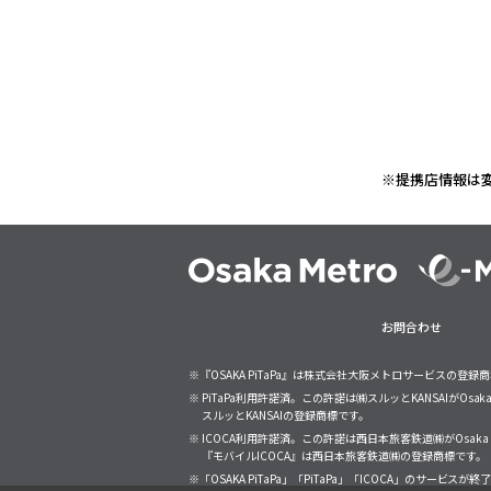
※提携店情報は
お問合わせ
※『OSAKA PiTaPa』は株式会社大阪メトロサービスの登録
※ PiTaPa利用許諾済。この許諾は㈱スルッとKANSAIがO
スルッとKANSAIの登録商標です。
※ ICOCA利用許諾済。この許諾は西日本旅客鉄道㈱がOsa
『モバイルICOCA』は西日本旅客鉄道㈱の登録商標です。
※「OSAKA PiTaPa」「PiTaPa」「ICOCA」の