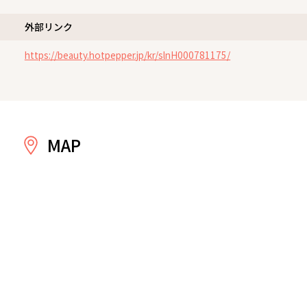
外部リンク
https://beauty.hotpepper.jp/kr/slnH000781175/
MAP