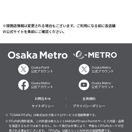
※提携店情報は変更される場合もございます。ご利用になる前に各店舗
の公式サイトを事前にご確認ください。
Osaka Point
Osaka Metro
公式アカウント
公式アカウント
Osaka Metro
Osaka Metro
公式アカウント
公式アカウント
お問合わせ
会員規約
サイトポリシー
プライバシーポリシー
※『OSAKA PiTaPa』は株式会社大阪メトロサービスの登録商標です。
※ PiTaPa利用許諾済。この許諾は㈱スルッとKANSAIがOsaka Pointのサービス内容・品質
を保証するものではありません。カード発行会社等により、予告なくPiTaPaカードが交
換される場合がございます。『PiTaPa』は㈱スルッとKANSAIの登録商標です。