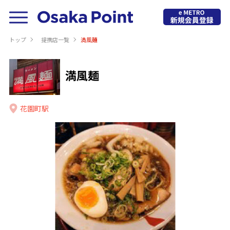
トップ
提携店⼀覧
満風麺
満風麺
花園町駅