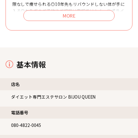
限なしで痩せられる◎10年先もリバウンドしない体が手に
入る◎お急ぎのご予約やご相談は電話ではなく、公式ライ
ンにてご連絡ください【ラインID：@875ysfid】
基本情報
店名
ダイエット専門エステサロン BIJOU QUEEN
電話番号
080-4822-0045