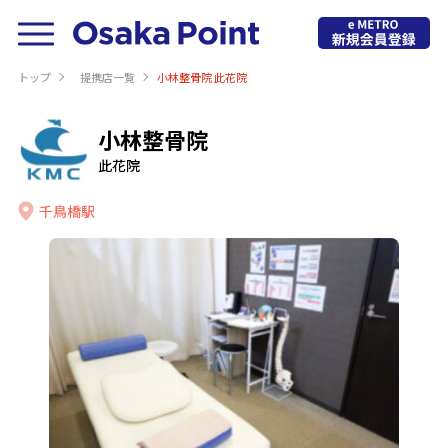
トップ
提携店⼀覧
小林整骨院 此花院
小林整骨院
此花院
千鳥橋駅