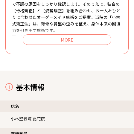
で不調の原因をしっかり確認します。そのうえで、独自の
【骨格矯正】と【姿勢矯正】を組み合わせ、お一人おひと
りに合わせたオーダーメイド施術をご提案。当院の「小林
式矯正法」は、背骨や骨盤の歪みを整え、身体本来の回復
力を引き出す施術です。
肩こり・腰痛などの慢性的なお悩みから、姿勢の乱れ、ス
ポーツによる不調まで幅広く対応。施術後の変化を実感し
やすく、不調を繰り返しにくい身体づくりを目指します。
さらに、ご自宅でできるセルフケアまでサポート。はじめ
ての方も安心してご相談ください。
基本情報
店名
小林整骨院 此花院
電話番号