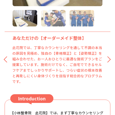
あなただけの【オーダーメイド整体】
『小林式矯正法』
此花院では、丁寧なカウンセリングを通して不調の本当
「小林式矯正法」とは、背骨や骨盤の歪みを正しく整
の原因を見極め、独自の【骨格矯正】と【姿勢矯正】を
え、体が本来持つ自然治癒力を最大限に引き出す当院独
組み合わせた、お一人おひとりに最適な施術プランをご
自の施術です。つらい腰痛や肩こりはもちろん、スポー
提案しています。施術だけでなく、ご自宅でできるセル
ツによるケガの予防・早期回復まで、幅広い症状に対応
フケアまでしっかりサポートし、つらい症状の根本改善
します。施術後すぐに効果を実感できるだけでなく、不
と再発しにくい身体づくりを目指す総合的なプログラム
調を繰り返さない体づくりを目指せることが、多くの方
です。
に選ばれている理由です。
Introduction
【小林整骨院 此花院】では、まず丁寧なカウンセリング