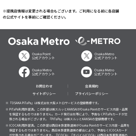
※提携店情報は変更される場合もございます。ご利用になる前に各店舗
の公式サイトを事前にご確認ください。
Osaka Point
Osaka Metro
公式アカウント
公式アカウント
Osaka Metro
Osaka Metro
公式アカウント
公式アカウント
お問合わせ
会員規約
サイトポリシー
プライバシーポリシー
※『OSAKA PiTaPa』は株式会社大阪メトロサービスの登録商標です。
※ PiTaPa利用許諾済。この許諾は㈱スルッとKANSAIがOsaka Pointのサービス内容・品質
を保証するものではありません。カード発行会社等により、予告なくPiTaPaカードが交
換される場合がございます。『PiTaPa』は㈱スルッとKANSAIの登録商標です。
※ ICOCA利用許諾済。この許諾は西日本旅客鉄道㈱がOsaka Pointのサービス内容・品質を
保証するものではありません。西日本旅客鉄道㈱の都合により、予告なくICOCAカード
が交換される場合がございます。『ICOCA』『モバイルICOCA』は西日本旅客鉄道㈱の