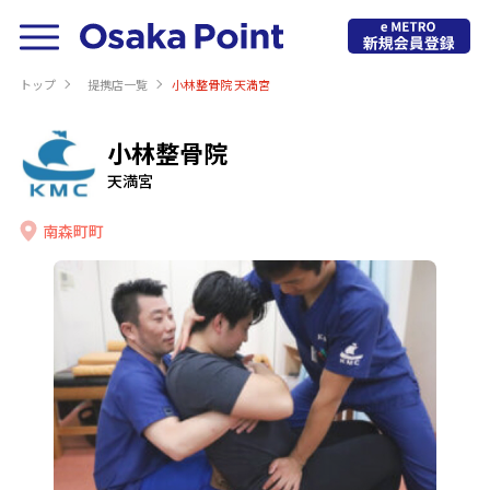
トップ
提携店⼀覧
小林整骨院 天満宮
小林整骨院
天満宮
南森町町