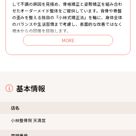
して不調の原因を見極め、骨格矯正と姿勢矯正を組み合わ
せたオーダーメイド整体をご提供しています。背骨や骨盤
の歪みを整える独自の『小林式矯正法』を軸に、身体全体
のバランスや生活習慣まで考慮し、表面的な改善ではなく
根本からの回復を目指します。
なかでも当院が力を入れているのが、肩や首の緊張から起
こる頭痛・めまい・吐き気といった症状です。頭痛を単な
る症状として捉えるのではなく、姿勢の乱れや筋緊張、日
常の動作やクセなど発生源に着目した施術を行います。薬
に頼り続けていた方や、どこへ行っても改善しなかった方
からも、「頭痛の頻度が減った」「薬を飲まなくても生活
できるようになった」といった声を多くいただいていま
す。学生・社会人・主婦・スポーツ選手まで、幅広い方が
基本情報
安心して通えるよう、真心を込めた対応と通いやすい環境
づくりを大切にしています。つらい頭痛や不調を我慢する
前に、ぜひ一度ご相談ください。
店名
小林整骨院 天満宮
電話番号