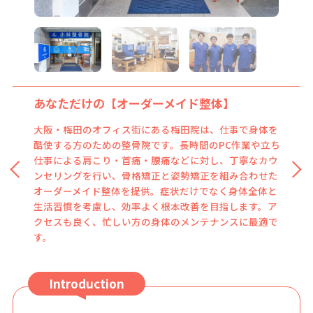
あなただけの【オーダーメイド整体】
『小林式矯正法』
大阪・梅田のオフィス街にある梅田院は、仕事で身体を
「小林式矯正法」とは、背骨や骨盤の歪みを正しく整
酷使する方のための整骨院です。長時間のPC作業や立ち
え、体が本来持つ自然治癒力を最大限に引き出す当院独
仕事による肩こり・首痛・腰痛などに対し、丁寧なカウ
自の施術です。つらい腰痛や肩こりはもちろん、スポー
ンセリングを行い、骨格矯正と姿勢矯正を組み合わせた
ツによるケガの予防・早期回復まで、幅広い症状に対応
オーダーメイド整体を提供。症状だけでなく身体全体と
します。施術後すぐに効果を実感できるだけでなく、不
生活習慣を考慮し、効率よく根本改善を目指します。ア
調を繰り返さない体づくりを目指せることが、多くの方
クセスも良く、忙しい方の身体のメンテナンスに最適で
に選ばれている理由です。
す。
Introduction