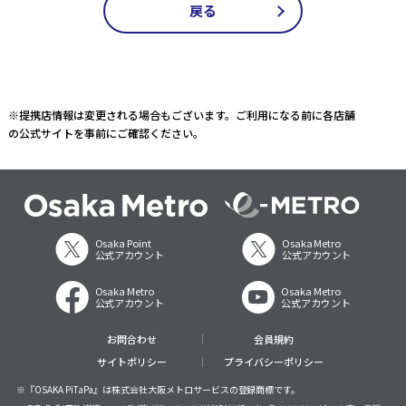
戻る
※提携店情報は変更される場合もございます。ご利用になる前に各店舗
の公式サイトを事前にご確認ください。
Osaka Point
Osaka Metro
公式アカウント
公式アカウント
Osaka Metro
Osaka Metro
公式アカウント
公式アカウント
お問合わせ
会員規約
サイトポリシー
プライバシーポリシー
※『OSAKA PiTaPa』は株式会社大阪メトロサービスの登録商標です。
※ PiTaPa利用許諾済。この許諾は㈱スルッとKANSAIがOsaka Pointのサービス内容・品質