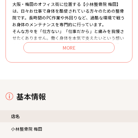
大阪・梅田のオフィス街に位置する【小林整骨院 梅田】
は、日々お仕事で身体を酷使されている方々のための整骨
院です。長時間のPC作業や外回りなど、過酷な環境で戦う
お身体のメンテナンスを専門的に行っています。
そんな方々を「仕方ない」「仕事だから」と痛みを我慢さ
せたくありません。働く身体を本気で支えたいという想い
のもと、流れ作業ではない【オーダーメイド整体】を行っ
ています。国家資格者として、身体の状態・動き・癖・生
活習慣を細かく見極め、骨格矯正と姿勢矯正で不調の根本
にアプローチ！短い時間でも“変化を実感できる施術”にこ
だわります。
仕事のパフォーマンスを落とさず、前向きに毎日を過ごし
てほしい。そのために私は、身体だけでなく心まで軽くな
る施術を全力で提供します。忙しくても妥協したくない方
基本情報
のための、結果にこだわる整骨院です。お悩みを抱えてい
る方は、ぜひ一度ご相談ください!
店名
小林整骨院 梅田