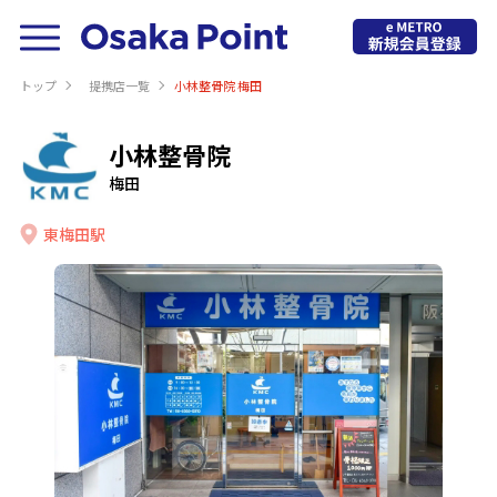
トップ
提携店⼀覧
小林整骨院 梅田
小林整骨院
梅田
東梅田駅