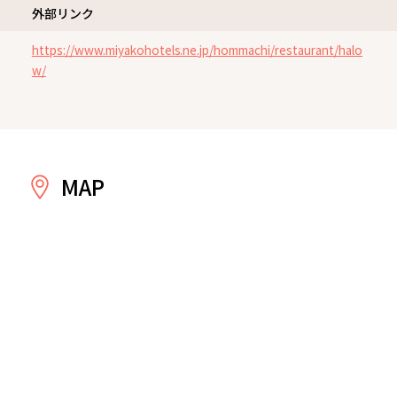
外部リンク
https://www.miyakohotels.ne.jp/hommachi/restaurant/halo
w/
MAP