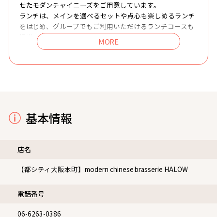
せたモダンチャイニーズをご用意しています。
ランチは、メインを選べるセットや点心も楽しめるランチ
をはじめ、グループでもご利用いただけるランチコースも
提供しています。
ディナーは、季節の食材をとりいれたアミューズや前菜、
スープ、魚料理、肉料理、デザートに至るまで、まるでフ
レンチのような創作中華のフルコースをお愉しみいただけ
ます。アラカルトでは人気の看板メニュー「HALOWポー
クステーキ」やシンガポールの家庭料理と融合したポピア
～クレープ包み～など、ワインやカクテルとのペアリング
も抜群のお料理をお届けします。チャイナブルーを基調と
基本情報
した洗練された空間は、カジュアルランチの利用から、記
念日・接待・大切な会食まで幅広く対応します。ホテルな
らではの心地よい空間で、大人の日常に寄り添う「上質で
店名
カジュアル」な時間をお過ごしください。
【都シティ大阪本町】modern chinese brasserie HALOW
電話番号
06-6263-0386