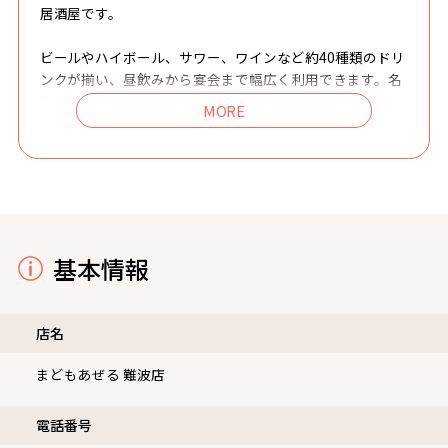
居酒屋です。
ビールやハイボール、サワー、ワインなど約40種類のドリ
ンクが揃い、昼飲みから宴会まで幅広く利用できます。名
物の「まども鶏から」は外はカリッと香ばしく、中はジュ
ーシーで独自の味付けがクセになる逸品。また、大阪名物
「牛すじどて焼き」は味噌でじっくり煮込まれ、旨味が凝
縮した深い味わいが魅力です。
店内は全110席と広々しており、ドラム缶テーブルとビー
ルケースの椅子が並ぶ昔ながらの屋台風空間。誰でも気軽
に立ち寄れる雰囲気で、喫煙室も完備されています。少人
数のサク飲みはもちろん、団体利用や貸し切りでの宴会に
基本情報
も対応可能です。
なんば駅から徒歩1～2分というアクセス抜群の立地で、買
店名
い物帰りや飲み会前の一杯にも最適。美味しい料理と活気
に満ちた空間で、思わず長居したくなる“楽しさと気軽
まどもあぜる 難波店
さ”が詰まったお店です。
電話番号