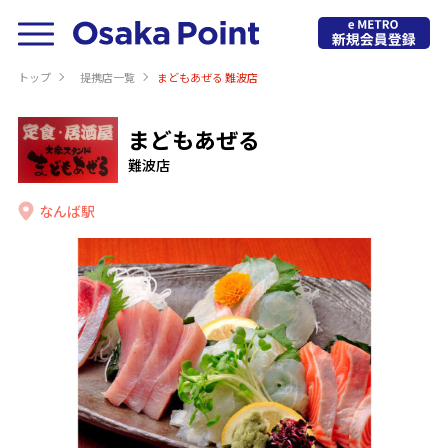
トップ
提携店⼀覧
まどもあぜる 難波店
まどもあぜる
難波店
なんば駅