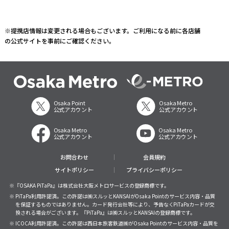
※提携店情報は変更される場合もございます。ご利用になる前に各店舗
の公式サイトを事前にご確認ください。
Osaka Point
Osaka Metro
公式アカウント
公式アカウント
Osaka Metro
Osaka Metro
公式アカウント
公式アカウント
お問合わせ
会員規約
サイトポリシー
プライバシーポリシー
※『OSAKA PiTaPa』は株式会社大阪メトロサービスの登録商標です。
※ PiTaPa利用許諾済。この許諾は㈱スルッとKANSAIがOsaka Pointのサービス内容・品質
を保証するものではありません。カード発行会社等により、予告なくPiTaPaカードが交
換される場合がございます。『PiTaPa』は㈱スルッとKANSAIの登録商標です。
※ ICOCA利用許諾済。この許諾は西日本旅客鉄道㈱がOsaka Pointのサービス内容・品質を