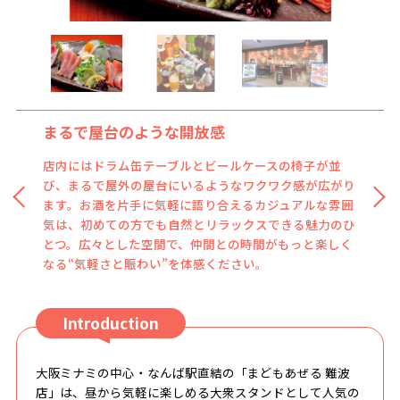
まるで屋台のような開放感
選ぶ楽しさ、広がる乾杯
店内にはドラム缶テーブルとビールケースの椅子が並
ビール、ハイボール、サワー、ワインなど、約40種類の
び、まるで屋外の屋台にいるようなワクワク感が広がり
豊富なドリンクが揃い、どんなシーンにもフィットしま
ます。お酒を片手に気軽に語り合えるカジュアルな雰囲
す。特に昼飲み利用にぴったりで、ハッピーアワーには
気は、初めての方でも自然とリラックスできる魅力のひ
ドリンク半額も実施。気軽に試せる価格帯で、新しいお
とつ。広々とした空間で、仲間との時間がもっと楽しく
気に入りに出会えるかもしれません。飲む時間がもっと
なる“気軽さと賑わい”を体感ください。
楽しくなる、そんな多彩なラインナップが魅力です。
Introduction
大阪ミナミの中心・なんば駅直結の「まどもあぜる 難波
店」は、昼から気軽に楽しめる大衆スタンドとして人気の