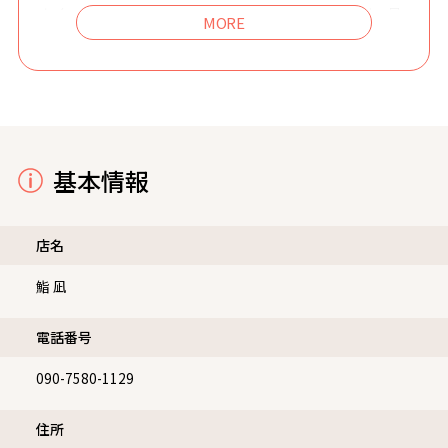
なく、季節ごとに変わる一品料理も楽しめるコースは、最
後まで飽きることなく新鮮な驚きと満足をお届けします。
静かな空間の中で、特別な日をより印象深いものへと昇華
させる体験をご用意しており、前菜から揚物、汁物まで多
彩な品々が登場し、流れに緩急をつけながら進行します。
職人が丁寧に仕上げる一皿一皿は、素材への敬意と技術の
結晶であり、食通の方々からも高い評価をいただいており
基本情報
ます。
店名
鮨 凪
電話番号
090-7580-1129
住所