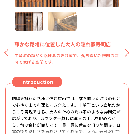
静かな路地に位置した大人の隠れ家寿司店
職人の手元を見ながら味わう本格寿司
中崎町の静かな路地裏の隠れ家で、落ち着いた照明の店
カウンター席のみで、カウンター越しに職人の技を間近
内で寛げる空間です。
で楽しめます。
Introduction
喧騒を離れた路地に佇む店内では、落ち着いた灯りのもと
で心ゆくまで料理と向き合えます。中崎町という立地だか
らこそ実現できる、大人のための隠れ家のような雰囲気が
広がっており、カウンター越しに職人の手元を眺めなが
ら、旬の食材が織りなす一貫一貫に舌鼓を打つ時間は、日
常の慌ただしさを忘れさせてくれるでしょう。寿司だけで