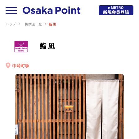
トップ
提携店⼀覧
鮨 凪
鮨 凪
中崎町駅