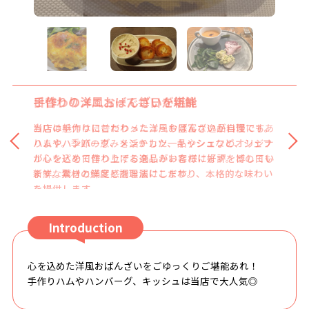
手作りの洋風おばんざいを堪能
日替わりメニューで毎日が新鮮
当店は手作りにこだわった洋風おばんざいが自慢です。
お店の魅力は日替わりメニューや豊富な逸品料理にもあ
ハムやハンバーグ、メンチカツ、キッシュなど、シェフ
ります。季節の恵みを活かした一品やシェフのオリジナ
が心を込めて作り上げる逸品がお客様に好評を博してい
ルレシピを日替わりでお楽しみいただけます。どの日も
ます。素材の鮮度と調理法にこだわり、本格的な味わい
新鮮な驚きと満足感をお届けします。
を提供します。
Introduction
心を込めた洋風おばんざいをごゆっくりご堪能あれ！
手作りハムやハンバーグ、キッシュは当店で大人気◎