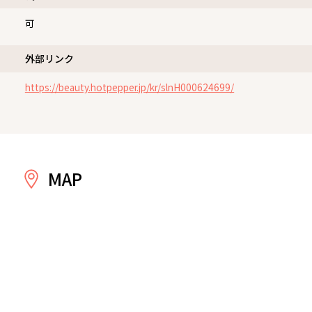
可
外部リンク
https://beauty.hotpepper.jp/kr/slnH000624699/
MAP