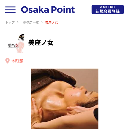
トップ
提携店⼀覧
美座ノ女
美座ノ女
本町駅