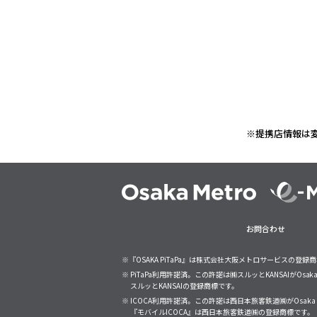
※提携店情報は
お問合わせ
※『OSAKA PiTaPa』は株式会社大阪メトロサービスの登録
※ PiTaPa利用許諾済。この許諾は㈱スルッとKANSAIがO
スルッとKANSAIの登録商標です。
※ ICOCA利用許諾済。この許諾は西日本旅客鉄道㈱がOsa
『モバイルICOCA』は西日本旅客鉄道㈱の登録商標です。