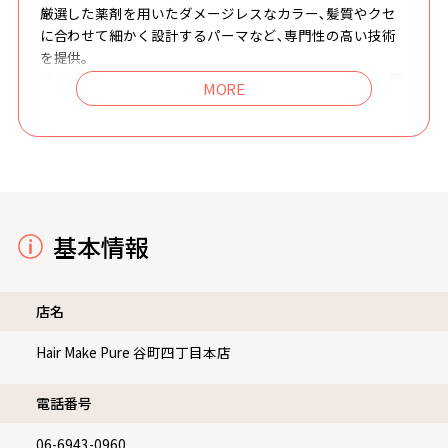
厳選した薬剤を用いたダメージレスなカラー､髪質やクセ
に合わせて細かく設計するパーマなど､専門性の高い技術
を提供。
特に､頭皮への負担を抑えたカラーは､過去のアレルギー歴
や頭皮状態まで丁寧に確認しながら施術するため､幅広い
年代のお客様に支持されています。
また､お子様連れでも安心して通えるよう､子供イスや絵
本、親子クロスを完備し､ぐずった際にはスタッフがサポ
ート。
初めてでも緊張せず､長く通い続けたくなる温かな雰囲気
のサロンです。
基本情報
店名
Hair Make Pure 谷町四丁目本店
電話番号
06-6943-0960