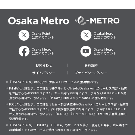
Osaka Point
Osaka Metro
公式アカウント
公式アカウント
Osaka Metro
Osaka Metro
公式アカウント
公式アカウント
お問合わせ
会員規約
サイトポリシー
プライバシーポリシー
※『OSAKA PiTaPa』は株式会社大阪メトロサービスの登録商標です。
※ PiTaPa利用許諾済。この許諾は㈱スルッとKANSAIがOsaka Pointのサービス内容・品質
を保証するものではありません。カード発行会社等により、予告なくPiTaPaカードが交
換される場合がございます。『PiTaPa』は㈱スルッとKANSAIの登録商標です。
※ ICOCA利用許諾済。この許諾は西日本旅客鉄道㈱がOsaka Pointのサービス内容・品質を
保証するものではありません。西日本旅客鉄道㈱の都合により、予告なくICOCAカード
が交換される場合がございます。『ICOCA』『モバイルICOCA』は西日本旅客鉄道㈱の
登録商標です。
※「OSAKA PiTaPa」「PiTaPa」「ICOCA」のサービスが終了・変更した場合、該当媒体で
の乗車ポイントのサービスを受けられなくなる場合がございます。