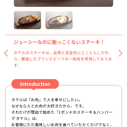
ジューシーなのに脂っこくないステーキ！
ふっくらやわらか手ごねハンバーグ！
タケルのステーキは、品質と安全性にとことんこだわ
ビーフ100%でつなぎ不使用ふわふわ食感の柔らかハン
り、厳選したブランドビーフの一枚肉を使用しておりま
バーグ。噛みごたえ抜群の粗挽きバーグもあります。
す。
Introduction
タケルは「お肉」で人を幸せにしたい。
なぜなら人とお肉が大好きだから、です。
それだけが理由で始めた「1ポンドのステーキ＆ハンバー
グ タケル」は、
お客様にただ美味しいお肉を食べていただくだけでなく、