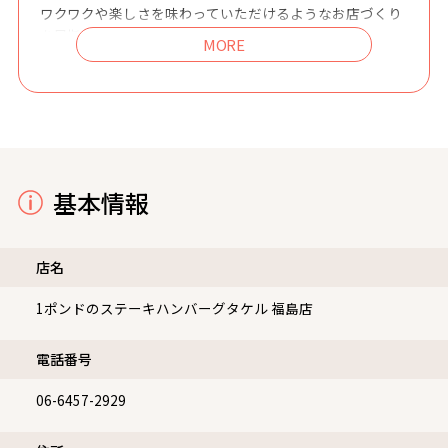
ワクワクや楽しさを味わっていただけるようなお店づくり
を目指し
商品開発・サービスの向上に努めております。
合言葉は「BEEFTIFUL LIFE」。
美味しいお肉と楽しい時間であなたに幸せを感じていただ
けますように。
基本情報
店名
1ポンドのステーキハンバーグタケル 福島店
電話番号
06-6457-2929