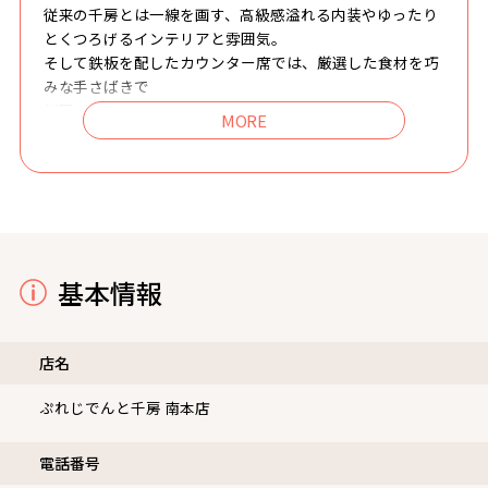
従来の千房とは一線を画す、高級感溢れる内装やゆったり
とくつろげるインテリアと雰囲気。
そして鉄板を配したカウンター席では、厳選した食材を巧
みな手さばきで
料理へと変化させていく様を五感で楽しんでいただきま
す。
上質でありながら堅苦しくないおもてなしで、肩肘張らず
にお食事のひとときを楽しんでいただきたいという意味を
込めて、
あえて屋号は「ひらがな」にしています。
ときめきの空間とともに至福の時間をお楽しみください。
基本情報
店名
ぷれじでんと千房 南本店
電話番号