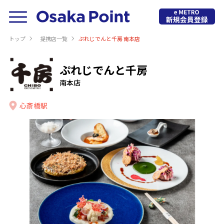
トップ
提携店⼀覧
ぷれじでんと千房 南本店
ぷれじでんと千房
南本店
心斎橋駅