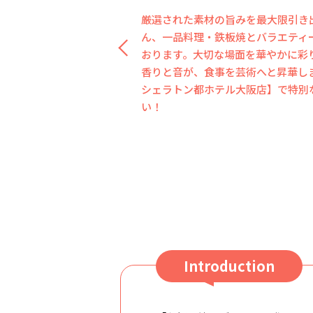
厳選された素材の旨みを最大限引き
高級感漂う和モダンテイストの落ち
ん、一品料理・鉄板焼とバラエティ
席では、シェフの鉄板パフォーマン
おります。大切な場面を華やかに彩
贅沢に使った品々を楽しめます。洗
香りと音が、食事を芸術へと昇華し
テリアと、千房らしいライブ感が調
シェラトン都ホテル大阪店】で特別
ます。
い！
Introduction