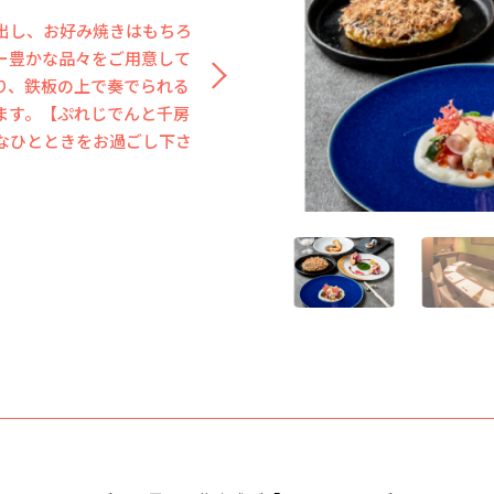
出し、お好み焼きはもちろ
着いた店内で、カウンター
ー豊かな品々をご用意して
スを目の前に、厳選素材を
り、鉄板の上で奏でられる
礼された気品あふれるイン
ます。【ぷれじでんと千房
和した特別な空間が広がり
なひとときをお過ごし下さ