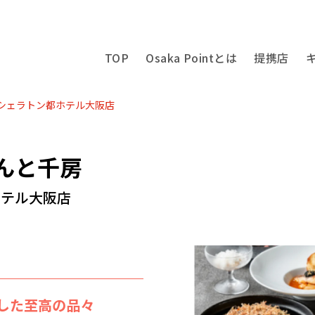
TOP
Osaka Pointとは
提携店
 シェラトン都ホテル大阪店
んと千房
ホテル大阪店
した至高の品々
基調の店内