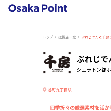
トップ
提携店⼀覧
ぷれじでんと千房
ぷれじで
シェラトン都
谷町九丁目駅
四季折々の厳選素材を活か
高級感漂う、【和モダン】