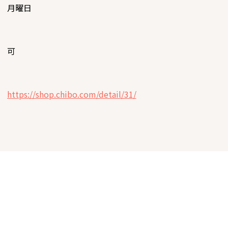
月曜日
可
https://shop.chibo.com/detail/31/