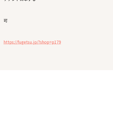
可
https://fugetsu.jp/?shop=p179