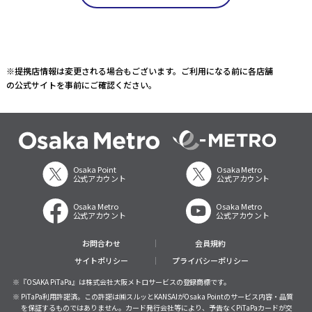
※提携店情報は変更される場合もございます。ご利用になる前に各店舗
の公式サイトを事前にご確認ください。
Osaka Point
Osaka Metro
公式アカウント
公式アカウント
Osaka Metro
Osaka Metro
公式アカウント
公式アカウント
お問合わせ
会員規約
サイトポリシー
プライバシーポリシー
※『OSAKA PiTaPa』は株式会社大阪メトロサービスの登録商標です。
※ PiTaPa利用許諾済。この許諾は㈱スルッとKANSAIがOsaka Pointのサービス内容・品質
を保証するものではありません。カード発行会社等により、予告なくPiTaPaカードが交