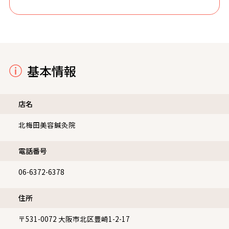
休かつ夜21時まで予約制で対応しており、口コミでも高評
価を得ています。初回トライアルやブライダル向けメニュ
ーもあり、リフトアップや肌質改善を目指す方におすすめ
の美容鍼灸院です。
基本情報
店名
北梅田美容鍼灸院
電話番号
06-6372-6378
住所
〒531-0072
大阪市北区豊崎1-2-17