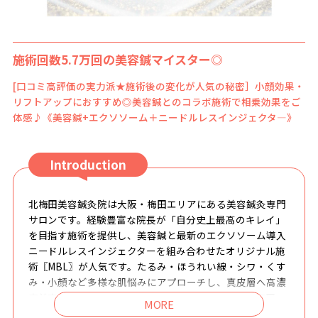
施術回数5.7万回の美容鍼マイスター◎
[口コミ高評価の実力派★施術後の変化が人気の秘密］小顔効果・
リフトアップにおすすめ◎美容鍼とのコラボ施術で相乗効果をご
体感♪《美容鍼+エクソソーム＋ニードルレスインジェクタ―》
Introduction
北梅田美容鍼灸院は大阪・梅田エリアにある美容鍼灸専門
サロンです。経験豊富な院長が「自分史上最高のキレイ」
を目指す施術を提供し、美容鍼と最新のエクソソーム導入
ニードルレスインジェクターを組み合わせたオリジナル施
術〖MBL〗が人気です。たるみ・ほうれい線・シワ・くす
み・小顔など多様な肌悩みにアプローチし、真皮層へ高濃
度美容成分を届ける高度な再生美容を実現します。梅田・
中崎町・中津の各駅から徒歩圏内でアクセス良好、年中無