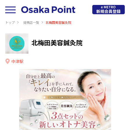
トップ
提携店⼀覧
北梅田美容鍼灸院
北梅田美容鍼灸院
中津駅