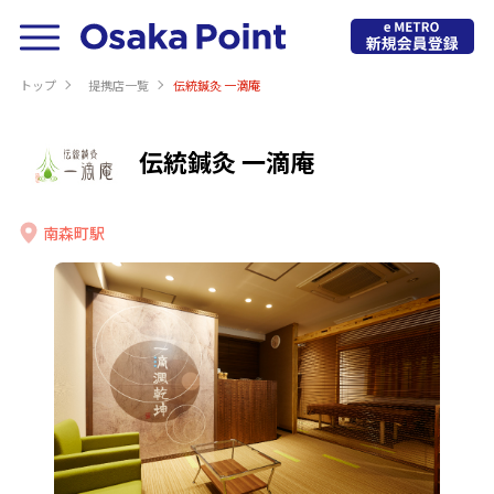
トップ
提携店⼀覧
伝統鍼灸 一滴庵
伝統鍼灸 一滴庵
南森町駅