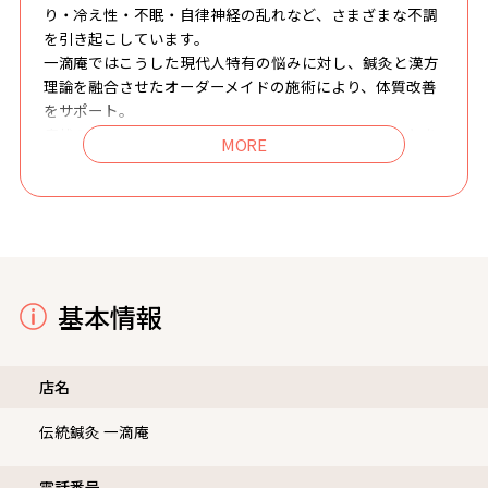
り・冷え性・不眠・自律神経の乱れなど、さまざまな不調
を引き起こしています。
一滴庵ではこうした現代人特有の悩みに対し、鍼灸と漢方
理論を融合させたオーダーメイドの施術により、体質改善
をサポート。
症状の一時的な緩和にとどまらず、根本から整えることを
目指しています。
また、漢方薬局やクリニックとの連携により、安心でスム
ーズな治療体制を整えております。
心身のバランスを取り戻し、健やかな毎日を過ごすために――
一滴庵で、東洋医学の力をぜひご体感ください。
基本情報
店名
伝統鍼灸 一滴庵
電話番号