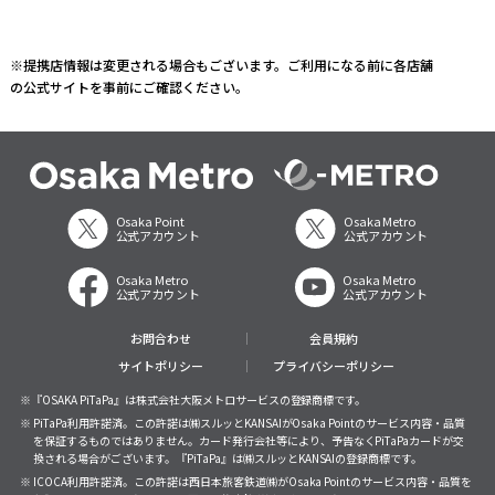
※提携店情報は変更される場合もございます。ご利用になる前に各店舗
の公式サイトを事前にご確認ください。
Osaka Point
Osaka Metro
公式アカウント
公式アカウント
Osaka Metro
Osaka Metro
公式アカウント
公式アカウント
お問合わせ
会員規約
サイトポリシー
プライバシーポリシー
※『OSAKA PiTaPa』は株式会社大阪メトロサービスの登録商標です。
※ PiTaPa利用許諾済。この許諾は㈱スルッとKANSAIがOsaka Pointのサービス内容・品質
を保証するものではありません。カード発行会社等により、予告なくPiTaPaカードが交
換される場合がございます。『PiTaPa』は㈱スルッとKANSAIの登録商標です。
※ ICOCA利用許諾済。この許諾は西日本旅客鉄道㈱がOsaka Pointのサービス内容・品質を