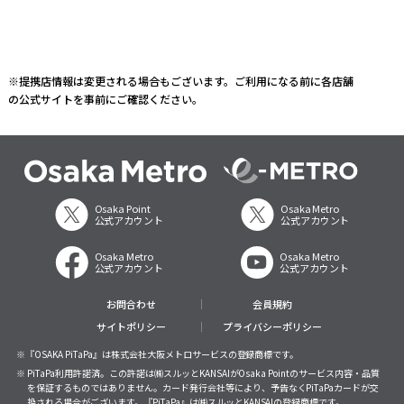
※提携店情報は変更される場合もございます。ご利用になる前に各店舗
の公式サイトを事前にご確認ください。
Osaka Point
Osaka Metro
公式アカウント
公式アカウント
Osaka Metro
Osaka Metro
公式アカウント
公式アカウント
お問合わせ
会員規約
サイトポリシー
プライバシーポリシー
※『OSAKA PiTaPa』は株式会社大阪メトロサービスの登録商標です。
※ PiTaPa利用許諾済。この許諾は㈱スルッとKANSAIがOsaka Pointのサービス内容・品質
を保証するものではありません。カード発行会社等により、予告なくPiTaPaカードが交
換される場合がございます。『PiTaPa』は㈱スルッとKANSAIの登録商標です。