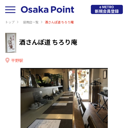
トップ
提携店⼀覧
酒さんぽ道 ちろり庵
酒さんぽ道 ちろり庵
平野駅