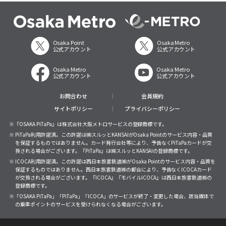
Osaka Point
Osaka Metro
公式アカウント
公式アカウント
Osaka Metro
Osaka Metro
公式アカウント
公式アカウント
お問合わせ
会員規約
サイトポリシー
プライバシーポリシー
※『OSAKA PiTaPa』は株式会社大阪メトロサービスの登録商標です。
※ PiTaPa利用許諾済。この許諾は㈱スルッとKANSAIがOsaka Pointのサービス内容・品質
を保証するものではありません。カード発行会社等により、予告なくPiTaPaカードが交
換される場合がございます。『PiTaPa』は㈱スルッとKANSAIの登録商標です。
※ ICOCA利用許諾済。この許諾は西日本旅客鉄道㈱がOsaka Pointのサービス内容・品質を
保証するものではありません。西日本旅客鉄道㈱の都合により、予告なくICOCAカード
が交換される場合がございます。『ICOCA』『モバイルICOCA』は西日本旅客鉄道㈱の
登録商標です。
※「OSAKA PiTaPa」「PiTaPa」「ICOCA」のサービスが終了・変更した場合、該当媒体で
の乗車ポイントのサービスを受けられなくなる場合がございます。