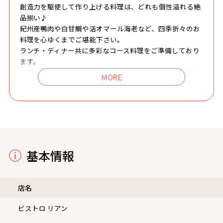
創造力を駆使して作り上げる料理は、どれも個性溢れる絶
品揃い♪
紀州産鴨肉や白甘鯛や活オマール海老など、四季折々のお
料理を心ゆくまでご堪能下さい。
ランチ・ディナー共に多彩なコース料理をご準備しており
ます。
料理やチーズにあうフランスワイン・ビオワインは随時仕
入れておりますので、 ご来店の度に新しいマリアージュを
お楽しみいただけます。
お洒落な店内は、旬の食材を使った数々のお料理が目の前
で作られる過程を楽しめるカウンター席、
一番奥には個室が用意され落ち着いた空間が広がります。
貸切もぜひご相談ください。
基本情報
肩ひじ張らない温かみのある大人の隠れ家で、記念日やデ
ートなど思い出に残る至福のひと時をお過ごしください。
店名
ビストロ リアン