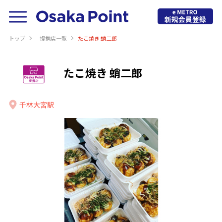
トップ
提携店⼀覧
たこ焼き 蛸二郎
たこ焼き 蛸二郎
千林大宮駅