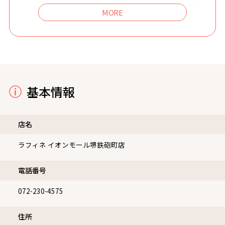
また、ラフィネのサービスは道具や器具を使わず、一押し
一押しを丁寧に、心を込めて施術いたします♪
ラフィネでちょっと贅沢なリラクゼーションのひと時をお
過ごしください。
基本情報
店名
ラフィネ イオンモール堺鉄砲町店
電話番号
072-230-4575
住所