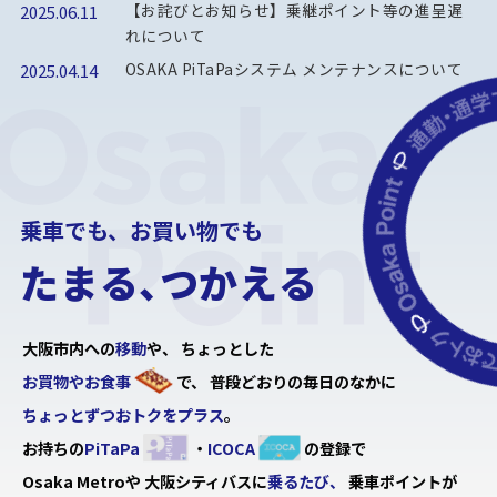
【お詫びとお知らせ】乗継ポイント等の進呈遅
2025.06.11
れについて
OSAKA PiTaPaシステム メンテナンスについて
2025.04.14
乗車でも、お買い物でも
た
ま
る
、
つ
か
え
る
大阪市内への
移動
や、
ちょっとした
お買物やお食事
で、
普段どおりの毎日のなかに
ちょっとずつおトクをプラス
。
お持ちの
PiTaPa
・
ICOCA
の登録で
Osaka Metroや
大阪シティバスに
乗るたび、
乗車ポイントが