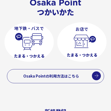
つかいかた
地下鉄・バスで
お店で
た
ま
る
・
つ
か
え
る
た
ま
る
・
つ
か
え
る
Osaka Pointの利用方法はこちら