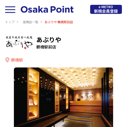
トップ
提携店⼀覧
あぶりや 鶴橋駅前店
あぶりや
鶴橋駅前店
鶴橋駅