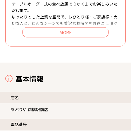
テーブルオーダー式の食べ放題で心ゆくまでお楽しみいた
だけます。
ゆったりとした上質な空間で、おひとり様・ご家族様・大
切な人と、どんなシーンでも贅沢なお時間をお過ごし頂け
ます。
【鶴橋駅前店】は観光地沿線のJR環状線をはじめ、各線鶴
橋駅より徒歩1分という好立地！お出かけの際など、友
人、ご家族とのお食事にぜひご利用ください！
ココロもカラダも大満足できる、【あぶりや 鶴橋駅前
店】へ是非ご来店をお待ちしております。
基本情報
店名
あぶりや 鶴橋駅前店
電話番号