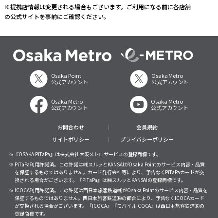
※提携店情報は変更される場合もございます。ご利用になる前に各店舗
の公式サイトを事前にご確認ください。
Osaka Point
Osaka Metro
公式アカウント
公式アカウント
Osaka Metro
Osaka Metro
公式アカウント
公式アカウント
お問合わせ
会員規約
サイトポリシー
プライバシーポリシー
※『OSAKA PiTaPa』は株式会社大阪メトロサービスの登録商標です。
※ PiTaPa利用許諾済。この許諾は㈱スルッとKANSAIがOsaka Pointのサービス内容・品質
を保証するものではありません。カード発行会社等により、予告なくPiTaPaカードが交
換される場合がございます。『PiTaPa』は㈱スルッとKANSAIの登録商標です。
※ ICOCA利用許諾済。この許諾は西日本旅客鉄道㈱がOsaka Pointのサービス内容・品質を
保証するものではありません。西日本旅客鉄道㈱の都合により、予告なくICOCAカード
が交換される場合がございます。『ICOCA』『モバイルICOCA』は西日本旅客鉄道㈱の
登録商標です。