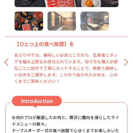
【ひとつ上の食べ放題】を
【脇役】にも、手間ひまかけて
あぶりやでは、美味しいお肉にこだわり、生産者とタッ
主役のお肉をより引き立てる、サイドメニュー。常に新
グを組み上質なお肉仕入れています。切り方も職人が部
しく進化を続ける定番から、四季折々の味わい、彩りを
位ごとに店内で丁寧にカットすることで、新鮮で美味し
活かした期間限定のものまで、あぶりやでは【脇役】に
いお肉をご提供します。こだわり抜かれたお肉を、心ゆ
もとことんこだわります。【お客様にいつも新鮮な感動
くまでご賞味ください！
を。】美味しいお肉と共に、【名脇役】もぜひお楽しみ
下さい！
Introduction
お肉のプロが厳選したお肉と、贅沢に趣向を凝らしたサイ
ドメニューの数々。
テーブルオーダー式の食べ放題で心ゆくまでお楽しみいた