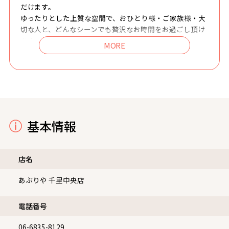
だけます。
ゆったりとした上質な空間で、おひとり様・ご家族様・大
切な人と、どんなシーンでも贅沢なお時間をお過ごし頂け
ます。
【千里中央店】は御堂筋線から直通の北大阪急行や大阪モ
ノレールの千里中央駅からも徒歩圏内で、お仕事帰り、お
出かけ際、ご家族でのお食事などにもぴったりです！
ココロもカラダも大満足できる、【あぶりや 千里中央
店】へ是非ご来店をお待ちしております。
基本情報
店名
あぶりや 千里中央店
電話番号