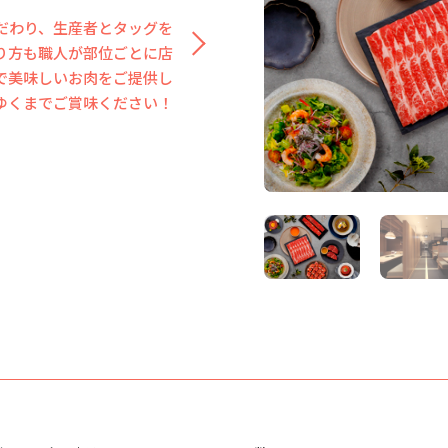
ドメニュー。常に新しく進
わい、彩りを活かした期間
脇役】にもとことんこだわ
動を。】美味しいお肉と共
い！