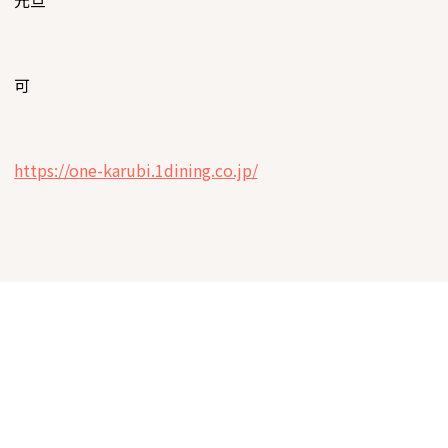
元旦
可
https://one-karubi.1dining.co.jp/