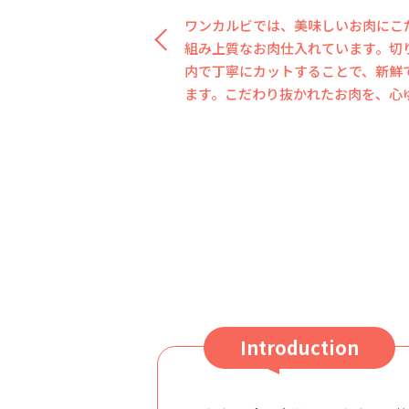
主役のお肉をより引き立てる、サイ
化を続ける定番から、四季折々の味
限定のものまで、ワンカルビでは【
ります。【お客様にいつも新鮮な感
に、【名脇役】もぜひお楽しみ下さ
Introduction