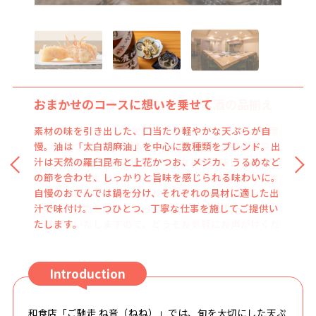
おまかせのコースに想いを乗せて
料理と並ぶもう一つの魅力。日本酒の品揃え
素材の味を引き出した、口当たり軽やかな天ぷらが自
日本酒は当店にとって欠かせない存在です。コース料理
慢。油は「太白胡麻油」を中心に数種類をブレンド。出
一つひとつにどんなお酒が合うのか。利き酒師の大将
汁は天然の羅臼昆布と上花かつお、メジカ、うるめなど
と、SAKE DIPLOMAの資格を持つ女将が吟味し、常時
の節を合わせ、しっかりと旨味を感じられる味わいに。
30~40種類以上をご用意しております。旨味の強い牡蠣
自慢のおでんでは鍋を分け、それぞれの具材に適した出
の天ぷらには、その味に負けない菊姫の熟成酒を合わせ
汁で味付け。一つひとつ、丁寧な仕事を施してご提供い
るなど、特色を活かしたペアリングも魅力の一つです。
たします。
ご提案もいたしますので、どうぞお気軽にお声がけくだ
さい。
Introduction