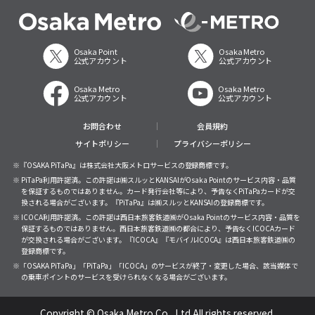
Osaka Point
Osaka Metro
公式アカウント
公式アカウント
Osaka Metro
Osaka Metro
公式アカウント
公式アカウント
お問合わせ
会員規約
サイトポリシー
プライバシーポリシー
※『OSAKA PiTaPa』は株式会社大阪メトロサービスの登録商標です。
※ PiTaPa利用許諾済。この許諾は㈱スルッとKANSAIがOsaka Pointのサービス内容・品質
を保証するものではありません。カード発行会社等により、予告なくPiTaPaカードが交
換される場合がございます。『PiTaPa』は㈱スルッとKANSAIの登録商標です。
※ ICOCA利用許諾済。この許諾は西日本旅客鉄道㈱がOsaka Pointのサービス内容・品質を
保証するものではありません。西日本旅客鉄道㈱の都合により、予告なくICOCAカード
が交換される場合がございます。『ICOCA』『モバイルICOCA』は西日本旅客鉄道㈱の
登録商標です。
※「OSAKA PiTaPa」「PiTaPa」「ICOCA」のサービスが終了・変更した場合、該当媒体で
の乗車ポイントのサービスを受けられなくなる場合がございます。