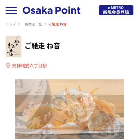
トップ
提携店⼀覧
ご馳走 ね音
ご馳走 ね音
天神橋筋六丁目駅