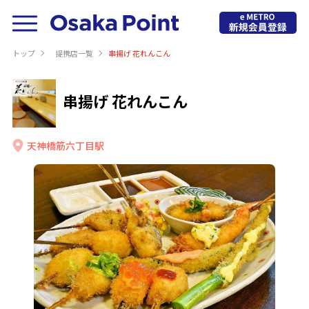
トップ
提携店⼀覧
串揚げ 花れんこん
串揚げ 花れんこん
天神橋筋六丁目駅