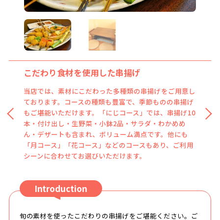
こだわり食材を使用した串揚げ
美味しいお酒と自慢の串揚げ
当店では、素材にこだわった多種類の串揚げをご用意し
ドリンクメニューも豊富にご用意。日本酒、焼酎、ワイ
ております。コースの種類も豊富で、季節ものの串揚げ
ンなどを取り扱っており、自慢の串揚げとともに、美味
もご堪能いただけます。「にじコース」では、串揚げ10
しいお酒も是非お召し上がりください。店内はカウンタ
本・付け出し・生野菜・小鉢2品・サラダ・わかめめ
ー席が中心で、落ち着いた和の雰囲気。当店でゆっくり
ん・デザートも含まれ、ボリューム満点です。他にも
としたひと時をお過ごしください。
「月コース」「花コース」などのコースもあり、ご利用
シーンに合わせてお選びいただけます。
Introduction
旬の素材を使ったこだわりの串揚げをご堪能ください。ご
満足いただけるコース料理をご用意してお待ちしておりま