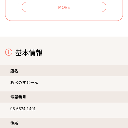
ップ」や、
測定器で全身の波動を調べ最適なパワーストーンを提案し
てもらえる「波動測定会」、
貴石の御神託で知られるKIO先生の「霊視鑑定」など、多
彩なイベントが開催されています。
さらに、浄化の体験ができる「波動・運気UP体験会」も人
気です。
口コミでは「石の数もすごいが、スタッフが親身になって
基本情報
選んでくれる」「大きなものは博物館級」といった声をた
くさんいただき、
スタッフの丁寧な対応や、石を選ぶ時間そのものを楽しめ
店名
る隠れ家的空間として皆様から高い評価をいただいており
ます。
あべのすとーん
電話番号
06-6624-1401
住所