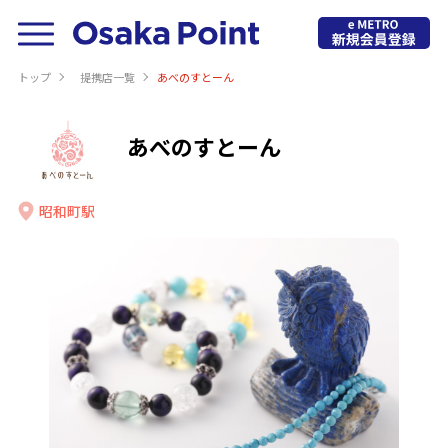
トップ
提携店⼀覧
あべのすとーん
あべのすとーん
昭和町駅