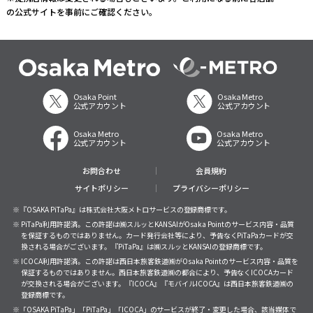
の公式サイトを事前にご確認ください。
Osaka Point
Osaka Metro
公式アカウント
公式アカウント
Osaka Metro
Osaka Metro
公式アカウント
公式アカウント
お問合わせ
会員規約
サイトポリシー
プライバシーポリシー
※『OSAKA PiTaPa』は株式会社大阪メトロサービスの登録商標です。
※ PiTaPa利用許諾済。この許諾は㈱スルッとKANSAIがOsaka Pointのサービス内容・品質
を保証するものではありません。カード発行会社等により、予告なくPiTaPaカードが交
換される場合がございます。『PiTaPa』は㈱スルッとKANSAIの登録商標です。
※ ICOCA利用許諾済。この許諾は西日本旅客鉄道㈱がOsaka Pointのサービス内容・品質を
保証するものではありません。西日本旅客鉄道㈱の都合により、予告なくICOCAカード
が交換される場合がございます。『ICOCA』『モバイルICOCA』は西日本旅客鉄道㈱の
登録商標です。
※「OSAKA PiTaPa」「PiTaPa」「ICOCA」のサービスが終了・変更した場合、該当媒体で