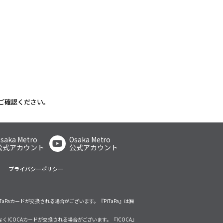
ご確認ください。
saka Metro
Osaka Metro
公式アカウント
公式アカウント
プライバシーポリシー
TaPaカードが交換される場合がございます。『PiTaPa』は㈱
くICOCAカードが交換される場合がございます。『ICOCA』