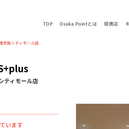
TOP
Osaka Pointとは
提携店
 天満橋京阪シティモール店
S+plus
シティモール店
えています