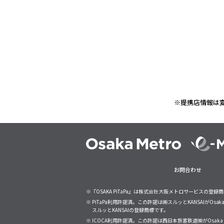
※提携店情報は
お問合わせ
※『OSAKA PiTaPa』は株式会社大阪メトロサービスの登録
※ PiTaPa利用許諾済。この許諾は㈱スルッとKANSAIがO
スルッとKANSAIの登録商標です。
※ ICOCA利用許諾済。この許諾は西日本旅客鉄道㈱がOsa