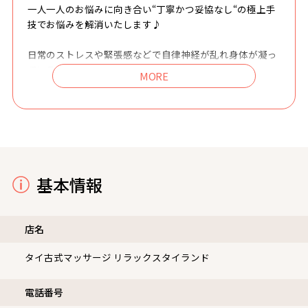
一人一人のお悩みに向き合い“丁寧かつ妥協なし“の極上手
技でお悩みを解消いたします♪
日常のストレスや緊張感などで自律神経が乱れ身体が凝っ
ている方、
スマホやパソコン作業で凝り固まった首や肩をほぐしに
是非『リラックスタイランド』へお越し下さい！
タイ古式、リンパマッサージ、リフレで心身ともに癒しを
お届けします♪
基本情報
店名
タイ古式マッサージ リラックスタイランド
電話番号