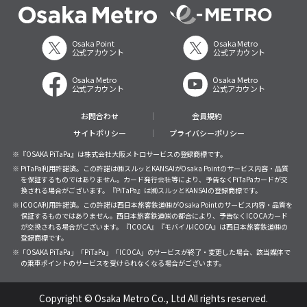
Osaka Point
Osaka Metro
公式アカウント
公式アカウント
Osaka Metro
Osaka Metro
公式アカウント
公式アカウント
お問合わせ
会員規約
サイトポリシー
プライバシーポリシー
※『OSAKA PiTaPa』は株式会社大阪メトロサービスの登録商標です。
※ PiTaPa利用許諾済。この許諾は㈱スルッとKANSAIがOsaka Pointのサービス内容・品質
を保証するものではありません。カード発行会社等により、予告なくPiTaPaカードが交
換される場合がございます。『PiTaPa』は㈱スルッとKANSAIの登録商標です。
※ ICOCA利用許諾済。この許諾は西日本旅客鉄道㈱がOsaka Pointのサービス内容・品質を
保証するものではありません。西日本旅客鉄道㈱の都合により、予告なくICOCAカード
が交換される場合がございます。『ICOCA』『モバイルICOCA』は西日本旅客鉄道㈱の
登録商標です。
※「OSAKA PiTaPa」「PiTaPa」「ICOCA」のサービスが終了・変更した場合、該当媒体で
の乗車ポイントのサービスを受けられなくなる場合がございます。
Copyright © Osaka Metro Co., Ltd All rights reserved.