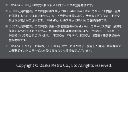
※『OSAKA PiTaPa』は株式会社大阪メトロサービスの登録商標です。
※ PiTaPa利用許諾済。この許諾は㈱スルッとKANSAIがOsaka Pointのサービス内容・品質
を保証するものではありません。カード発行会社等により、予告なくPiTaPaカードが交
換される場合がございます。『PiTaPa』は㈱スルッとKANSAIの登録商標です。
※ ICOCA利用許諾済。この許諾は西日本旅客鉄道㈱がOsaka Pointのサービス内容・品質を
保証するものではありません。西日本旅客鉄道㈱の都合により、予告なくICOCAカード
が交換される場合がございます。『ICOCA』『モバイルICOCA』は西日本旅客鉄道㈱の
登録商標です。
※「OSAKA PiTaPa」「PiTaPa」「ICOCA」のサービスが終了・変更した場合、該当媒体で
の乗車ポイントのサービスを受けられなくなる場合がございます。
Copyright © Osaka Metro Co., Ltd All rights reserved.