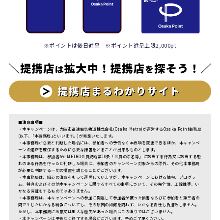
※ポイントは後日進呈 ※ポイント進呈上限2,000pt
■
注意事項
■
・本キャンペーンは、大阪市高速電気軌道株式会社(Osaka Metro)が運営するOsaka Point事務局
(以下、｢本事務局｣といいます。)が実施いたします。
・本事務局が必要と判断した場合には、参加者への予告なく本要項を変更できるほか、本キャンペ
ーンの適正を確保するために必要な措置をとることが出来るものとします。
・本事務局は、参加者がe METRO会員規約第10条「会員の除名等」に該当する行為又は該当する恐
れのある行為を行ったと判断した場合は、参加者のキャンペーン対象からの除外、その他本事務局
が必要と判断する一切の措置を講じることがございます。
・本事務局は、細心の注意をもって運営していますが、本キャンペーンにおける情報、プログラ
ム、特典およびその他本キャンペーンに関するすべての事項について、その完全性、正確性等、い
かなる保証もするものではありません。
・本事務局は、本キャンペーンへの参加に関連して参加者が被った損害ならびに参加者と第三者の
間で生じたいかなる紛争についても、その原因の如何を問わず、いかなる責任も負担致しません。
ただし、本事務局に故意又は重大な過失があった場合はこの限りではございません。
・本キャンペーンは予告なく終了する場合がございます。予めご了承ください。