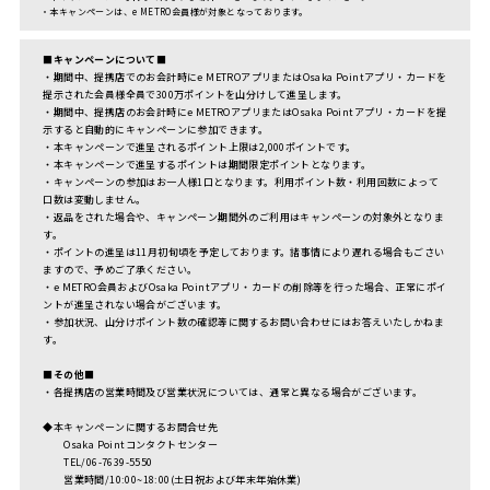
・本キャンペーンは、e METRO会員様が対象となっております。
■キャンペーンについて■
・期間中、提携店でのお会計時にe METROアプリまたはOsaka Pointアプリ・カードを
提示された会員様全員で300万ポイントを山分けして進呈します。
・期間中、提携店のお会計時にe METROアプリまたはOsaka Pointアプリ・カードを提
示すると自動的にキャンペーンに参加できます。
・本キャンペーンで進呈されるポイント上限は2,000ポイントです。
・本キャンペーンで進呈するポイントは期間限定ポイントとなります。
・キャンペーンの参加はお一人様1口となります。利用ポイント数・利用回数によって
口数は変動しません。
・返品をされた場合や、キャンペーン期間外のご利用はキャンペーンの対象外となりま
す。
・ポイントの進呈は11月初旬頃を予定しております。諸事情により遅れる場合もごさい
ますので、予めご了承ください。
・e METRO会員およびOsaka Pointアプリ・カードの削除等を行った場合、正常にポイ
ントが進呈されない場合がございます。
・参加状況、山分けポイント数の確認等に関するお問い合わせにはお答えいたしかねま
す。
■
その他■
・各提携店の営業時間及び営業状況については、通常と異なる場合がございます。
◆本キャンペーンに関するお問合せ先
Osaka Pointコンタクトセンター
TEL/06-7639-5550
営業時間/10:00~18:00(土日祝および年末年始休業)