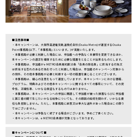
■
注意事項
■
・本キャンペーンは、大阪市高速電気軌道株式会社(Osaka Metro)が運営するOsaka
Point事務局(以下、｢本事務局｣といいます。)が実施いたします。
・本事務局が必要と判断した場合には、参加者への予告なく本要項を変更できるほか、
本キャンペーンの適正を確保するために必要な措置をとることが出来るものとします。
・本事務局は、参加者がe METRO会員規約第10条「会員の除名等」に該当する行為又
は該当する恐れのある行為を行ったと判断した場合は、参加者のキャンペーン対象から
の除外、その他本事務局が必要と判断する一切の措置を講じることがございます。
・本事務局は、細心の注意をもって運営していますが、本キャンペーンにおける情報、
プログラム、特典およびその他本キャンペーンに関するすべての事項について、その完
全性、正確性等、いかなる保証もするものではありません。
・本事務局は、本キャンペーンへの参加に関連して参加者が被った損害ならびに参加者
と第三者の間で生じたいかなる紛争についても、その原因の如何を問わず、いかなる責
任も負担致しません。ただし、本事務局に故意又は重大な過失があった場合はこの限り
ではございません。
・本キャンペーンは予告なく終了する場合がございます。予めご了承ください。
・本キャンペーンは、e METRO会員様が対象となっております。
■キャンペーンについて■