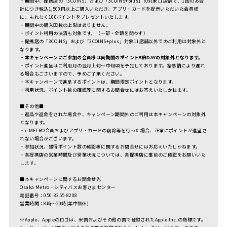
・期間中、提携店の「3COINS」および「3COINS+plus」の対象11店舗で、1回のお会
計につき税込1,500円以上ご購入いただき、アプリ・カードを提示いただいた会員様
に、もれなく100ポイントをプレゼントいたします。
・期間中の購入回数の上限はありません。
・ポイント利用の決済も対象です。（一部・全額を問わず）
・提携店の「3COINS」および「3COINS+plus」対象11店舗以外でのご利用は対象外と
なります。
・本キャンペーンにご参加の会員様は同期間のポイント5倍DAYの対象外となります。
・ポイント進呈はご利用月の翌月上旬～中旬頃を予定しております。諸事情により遅れ
る場合もごさいますので、予めご了承ください。
・本キャンペーンで進呈するポイントは、期間限定ポイントとなります。
・利用状況、ポイント数の確認等に関するお問合せにはお答えいたしかねます。
■その他■
・返品や返金をされた場合や、キャンペーン期間外のご利用は本キャンペーンの対象外
となります。
・e METRO会員およびアプリ・カードの削除等を行った場合、正常にポイントが進呈さ
れない場合がございます。
・参加状況、獲得ポイント数の確認等に関するお問合せにはお応えいたしかねます。
・各提携店の営業時間及び営業状況については、各提携店に事前のご確認をお願いいた
します。
■本キャンペーンに関するお問合せ先
Osaka Metro・シティバスお客さまセンター
電話番号：050-3355-8208
営業時間：8時～20時(年中無休)
※Apple、Appleのロゴは、米国およびその他の国で登録されたApple lnc.の商標です。