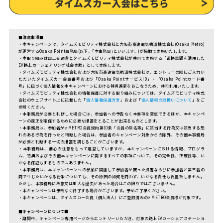
■
注意事項
■
・本キャンペーンは、タイムズモビリティ株式会社と大阪市高速電気軌道株式会社(Osaka Metro)
が運営するOsaka Point事務局(以下、｢本事務局｣といいます。)が協働で実施いたします。
・本取り組みは国土交通省とタイムズモビリティ株式会社が共同で実施する「道路空間を活用した
EV路上カーシェアリング社会実験」として実施します。
・タイムズモビリティ株式会社および大阪市高速電気軌道株式会社は、エントリーの際にご入力い
ただいたタイムズカー会員番号および「Osaka PointサービスID」・「Osaka Pointカード番
号」に紐づく個人情報を本キャンペーンにおける特典進呈をおこなうため、共同利用いたします。
・タイムズモビリティ株式会社の情報保護に対する取り組みについては、タイムズモビリティ株式
会社のウェブサイト上に記載した「
個人情報保護方針
」および「
個人情報の取扱いについて
」をご
参照ください。
・本事務局が必要と判断した場合には、参加者への予告なく本要項を変更できるほか、本キャンペ
ーンの適正を確保するために必要な措置をとることが出来るものとします。
・本事務局は、参加者がe METRO会員規約第10条「会員の除名等」に該当する行為又は該当する恐
れのある行為を行ったと判断した場合は、参加者のキャンペーン対象からの除外、その他本事務局
が必要と判断する一切の措置を講じることがございます。
・本事務局は、細心の注意をもって運営していますが、本キャンペーンにおける情報、プログラ
ム、特典およびその他本キャンペーンに関するすべての事項について、その完全性、正確性等、い
かなる保証もするものではありません。
・本事務局は、本キャンペーンへの参加に関連して参加者が被った損害ならびに参加者と第三者の
間で生じたいかなる紛争についても、その原因の如何を問わず、いかなる責任も負担致しません。
ただし、本事務局に故意又は重大な過失があった場合はこの限りではございません。
・本キャンペーンは予告なく終了する場合がございます。予めご了承ください。
・本キャンペーンは、タイムズカー会員（個人法人）にご登録済みのe METRO会員様が対象です。
■
キャンペーンについて■
・期間中、キャンペーン専用ページからエントリーいただき、対象の路上EVカーシェアステーショ