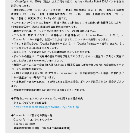
ン（5カ所5台）で、220円（税込）以上ご利用の度に、もれなくOsaka Point 100ポイントを後日
進呈いたします。
・対象の路上EVカーシェアステーションは「【路上】大阪西梅田（EV）L・D」「【路上】福島浄
正橋東（EV）L・D」「【路上】福島浄正橋西（EV）L・D」「【路上】福島出入橋西（EV）L・
D」「【路上】東天満（EV）L・D」の5カ所です。
・カーシェアeチケットのご利用や、給油・洗車での料金割引、その他利用料金優待などにより、
利用金額が220円（税込）未満の場合は特典の対象外です。
・期間中であれば、カーシェアのご利用とエントリーの順番は問いません。
・エントリー時にタイムズカー会員番号（IC管理番号）と「Osaka PointサービスID」・
「Osaka Pointカード番号」を誤って入力されますと、エントリーは無効となります。
・ポイント進呈は1つの「Osaka PointサービスID」・「Osaka Pointカード番号」あたり、1ス
テーションにつき1日1回までとなります。
・本キャンペーンで進呈するポイントは期間限定ポイントとなります。
・ポイントの進呈は、ご利用月の翌月末頃を予定しております。ポイント進呈日は予告なく変更に
なることがありますので予めご了承ください。
・期間中にタイムズカー会員 (個人法人)およびe METRO会員に新規登録いただいた会員様もキャン
ペーンへの参加が可能です。
・e METRO会員およびe METROアプリ・Osaka Pointカードの削除等を行った場合、正常にポイ
ントが進呈されない場合がございます。
・本事務局が不正な申し込み、不適切であると認めた場合、ポイントが進呈されない場合がござい
ます。
・参加状況の確認等に関するお問合せにはお答えいたしかねます。
◆EV路上カーシェアリング・タイムズカーに関するお問合せ先
タイムズモビリティ株式会社
https://share.timescar.jp/view/inquiry/input.jsp
◆Osaka Pointに関するお問合せ先
Osaka Pointコンタクトセンター
TEL/06-7639-5550
営業時間/10:00-18:00(土日祝および年末年始休業)