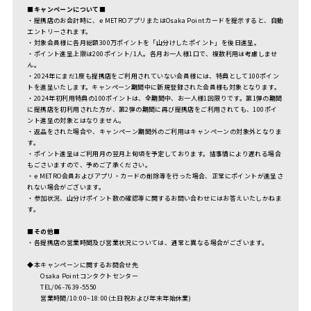
■キャンペーンについて■
・提携店のお会計時に、e METROアプリまたはOsaka Pointカードを提示すると、自動
エントリーされます。
・対象会員様に各月総額300万ポイントを「山分けしたポイント」を後日進呈。
・ポイント進呈上限は200ポイント/1人。各月お一人様1口で、複数利用は考慮しませ
ん。
・2024年にまだ1度も提携店をご利用されていない会員様には、特典として100ポイン
トを進呈いたします。キャンペーン期間中に新規登録された会員様も対象となります。
・2024年初利用特典の100ポイントは、全期間中、お一人様1回限りです。第1弾の期間
に提携店を初利用された方が、第2弾の期間に再び提携店をご利用されても、100ポイ
ント進呈の対象とはなりません。
・返品をされた場合や、キャンペーン期間外のご利用はキャンペーンの対象外となりま
す。
・ポイント進呈はご利用月の翌月上旬頃を予定しております。諸事情により遅れる場合
もごさいますので、予めご了承ください。
・e METRO会員およびアプリ・カードの削除等を行った場合、正常にポイントが進呈さ
れない場合がございます。
・参加状況、山分けポイント数の確認等に関するお問い合わせにはお答えいたしかねま
す。
■
その他■
・各提携店の営業時間及び営業状況については、通常と異なる場合がございます。
◆本キャンペーンに関するお問合せ先
Osaka Pointコンタクトセンター
TEL/06-7639-5550
営業時間/10:00~18:00(土日祝および年末年始休業)