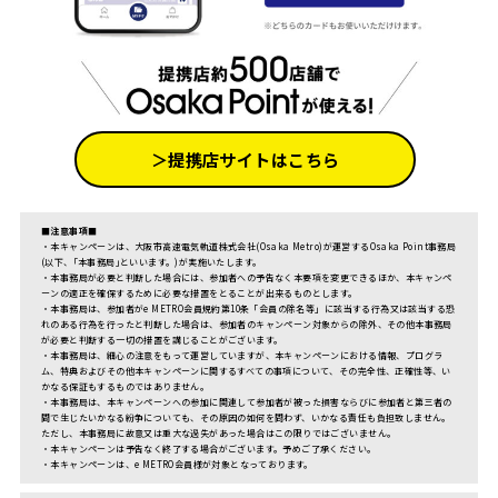
＞提携店サイトはこちら
■
注意事項
■
・本キャンペーンは、大阪市高速電気軌道株式会社(Osaka Metro)が運営するOsaka Point事務局
(以下、｢本事務局｣といいます。)が実施いたします。
・本事務局が必要と判断した場合には、参加者への予告なく本要項を変更できるほか、本キャンペ
ーンの適正を確保するために必要な措置をとることが出来るものとします。
・本事務局は、参加者がe METRO会員規約第10条「会員の除名等」に該当する行為又は該当する恐
れのある行為を行ったと判断した場合は、参加者のキャンペーン対象からの除外、その他本事務局
が必要と判断する一切の措置を講じることがございます。
・本事務局は、細心の注意をもって運営していますが、本キャンペーンにおける情報、プログラ
ム、特典およびその他本キャンペーンに関するすべての事項について、その完全性、正確性等、い
かなる保証もするものではありません。
・本事務局は、本キャンペーンへの参加に関連して参加者が被った損害ならびに参加者と第三者の
間で生じたいかなる紛争についても、その原因の如何を問わず、いかなる責任も負担致しません。
ただし、本事務局に故意又は重大な過失があった場合はこの限りではございません。
・本キャンペーンは予告なく終了する場合がございます。予めご了承ください。
・本キャンペーンは、e METRO会員様が対象となっております。